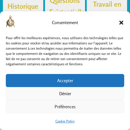
Questions
Travail en
Historique
Existentielles
loge
Loge Ataraxie,
Consentement
D'où viens-je ?
née le 8
En quoi consiste
Qui suis-je ? Où
novembre 2014
notre activité ?
Pour offrir les meilleures expériences, nous utilisons des technologies telles que
vais-je ?
les cookies pour stocker et/ou accéder aux informations sur l'appareil. Le
Découvrir
Découvrir
consentement à ces technologies nous permettra de traiter des données telles
Découvrir
que le comportement de navigation ou des identifiants uniques sur ce site. Le
fait de ne pas consentir ou de retirer son consentement peut affecter
négativement certaines caractéristiques et fonctions.
(c) Loge Maçonnique Ataraxie 2024
Accepter
Contact
Dénier
Préférences
Site développé par
Apricot Digital Services
Cookie Policy